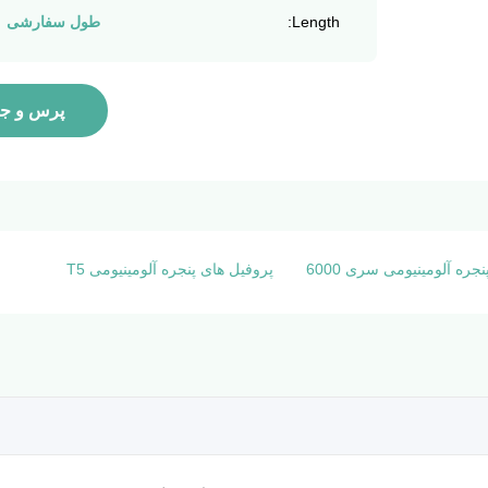
Length:
طول سفارشی
پرس و جو
جره آلومینیومی سری 6000
پروفیل های پنجره آلومینیومی T5