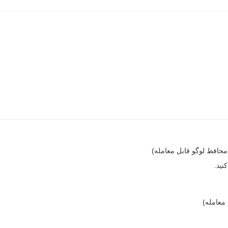
حافظ لوگو قابل معامله)
نید.
معامله)