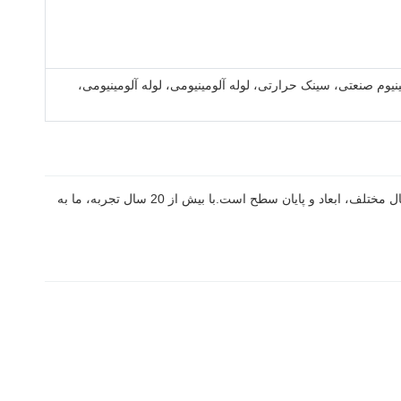
نیوم صنعتی، سینک حرارتی، لوله آلومینیومی، لوله آلومینیومی،
شرکت FOSHAN PENGDONG ALUMINUM CO.، LTD در فوشان واقع شده است و تولید کننده حرفه ای پروفایل های اکسترژنی آلومینیوم با اشکال مختلف، ابعاد و پایان سطح است.با بیش از 20 سال تجربه، ما به