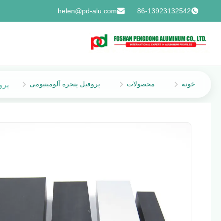
helen@pd-alu.com
86-13923132542
خونه
محصولات
پروفیل پنجره آلومینیومی
پرو