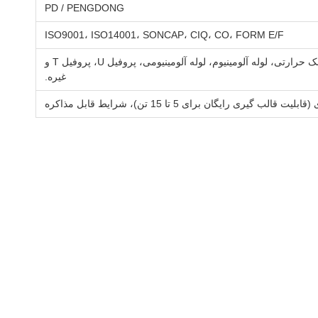
PD / PENGDONG
ISO9001، ISO14001، SONCAP، CIQ، CO، FORM E/F
پروفیل آلومینیومی برای قاب پنجره و در، دیوار پرده، پنجره و درب کشویی، پنجره و درب، اکستروژن آلومینیوم صنعتی، سینک حرارتی، لوله آلومینیوم، لوله آلومینیومی، پروفیل U، پروفیل T و
غیره.
ایگان برای 5 تا 15 تن)، شرایط قابل مذاکره