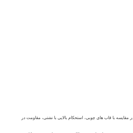
انه به طور گسترده در خانه ها استفاده می شود. این پروفیل ها که از آلیاژ 6063-T5 ساخته شده اند، در مقایسه با قاب های چوبی، استحکام بالایی با نشتی، مقاومت در