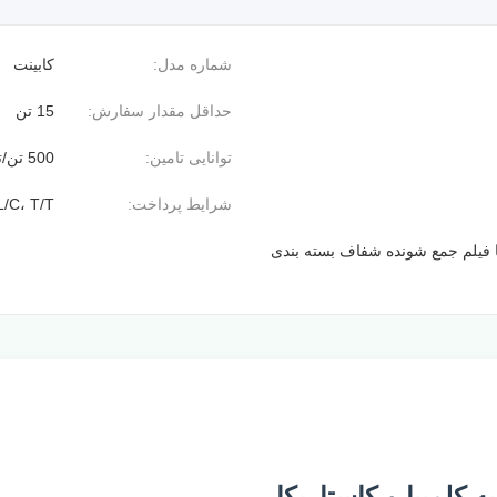
شماره مدل:
کابینت
حداقل مقدار سفارش:
15 تن
توانایی تامین:
500 تن/تن در ماه
شرایط پرداخت:
L/C، T/T
ا فیلم جمع شونده شفاف بسته بندی
 کلمبیا و کاستاریکا