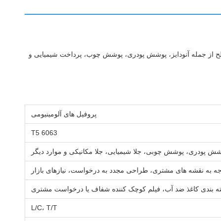
استاریکا، تولید شده با استفاده از آلیاژ 6063 T5 با گزینه های مختلف تصفیه سطح از جمله آنودایز، پوشش پودری، پوشش چوب، پرداخت شیمیایی و
پروفیل های آلومینیومی
6063 T5
وشش پودری، پوشش چوبی، جلا شیمیایی، جلا مکانیکی و موارد دیگر
جه به نقشه های مشتری، طراحی مجدد به درخواست، نیازهای بازار
سته بندی کاغذ ضد آب، فیلم کوچک کننده شفاف یا درخواست مشتری
L/C، T/T