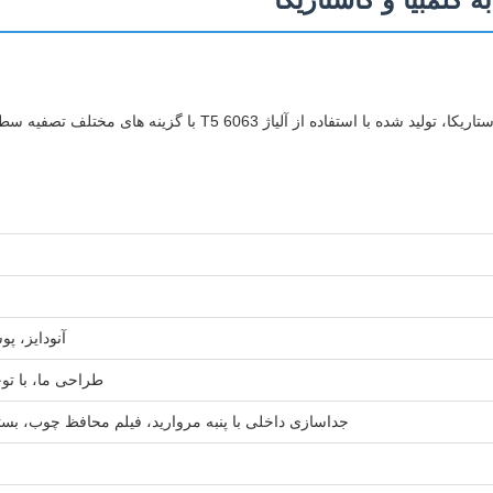
پروفیل های آلومینیومی برای جعبه های دوش صادر شده به کلمبیا و ک
آنودایز، پ
طراحی ما، با تو
جداسازی داخلی با پنبه مروارید، فیلم محافظ چوب، ب