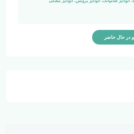
، آنودایز شامپانگ، آنودایز برونس، آنودایز مشکی
 در حال حاضر