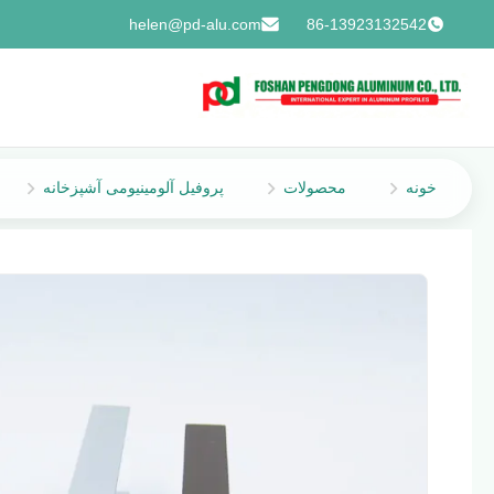
helen@pd-alu.com
86-13923132542
خونه
محصولات
پروفیل آلومینیومی آشپزخانه